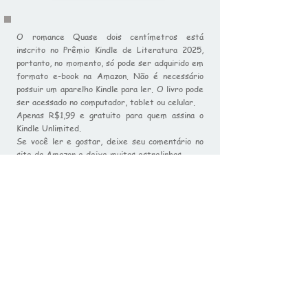
O romance Quase dois centímetros está
inscrito no Prêmio Kindle de Literatura 2025,
portanto, no momento, só pode ser adquirido em
formato e-book na Amazon. Não é necessário
possuir um aparelho Kindle para ler. O livro pode
ser acessado no computador, tablet ou celular.
Apenas R$1,99 e gratuito para quem assina o
Kindle Unlimited.
Se você ler e gostar, deixe seu comentário no
site da Amazon e deixe muitas estrelinhas.
E torça por mim!
compre aqui