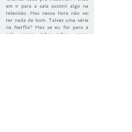
em ir para a sala assistir algo na
televisão. Mas nessa hora não vai
ter nada de bom. Talvez uma série
na Netflix? Mas se eu for para a
sala agora tchau-tchau sono.
Melhor tentar mais um pouco
porque dizem que se a gente ficar
quietinho o sono vem. Vou ficar
aqui quietinha. Mas o que será que
tá passando na televisão? Nessa
hora, filme pornô, claro. Hum, e se
eu acordar o Paulo pra uma meia
horinha de sexo? Ele sempre fala
que se eu tiver vontade de noite é
só cutucar que ele acorda
preparado. Mas acho que é
brincadeira dele. Vai acordar
irritado. Coitado, tá quase na hora